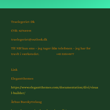
Traelegeriet-Dk
CVR: 42768944
traelegeriet@outlook.dk
Tlf: NB! kun sms – jeg tager ikke telefonen – jeg har for
travlt i værkstedet. +45 53504977
Link
Elegantthemes
https://www.elegantthemes.com/documentation/divi/visua
l-builder/
Århus Bueskyttelaug