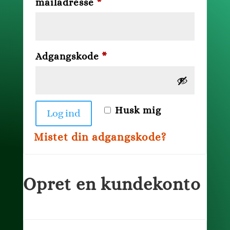
Påkrævet
mailadresse
*
Påkrævet
Adgangskode
*
Husk mig
Log ind
Mistet din adgangskode?
Opret en kundekonto