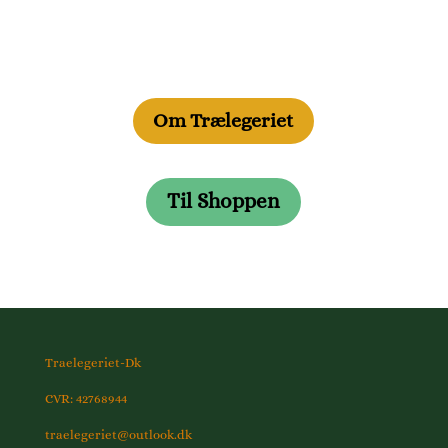
Om Trælegeriet
Til Shoppen
Traelegeriet-Dk
CVR: 42768944
traelegeriet@outlook.dk