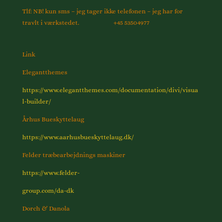
Tlf: NB! kun sms – jeg tager ikke telefonen – jeg har for
travlt i værkstedet. +45 53504977
Link
Elegantthemes
https://www.elegantthemes.com/documentation/divi/visua
l-builder/
Århus Bueskyttelaug
https://www.aarhusbueskytte
laug.dk/
Felder træbearbejdnings maskiner
https://www.felder-
group.com/da-dk
Dorch & Danola