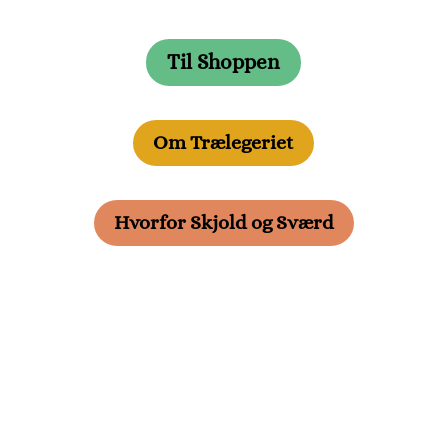
Til Shoppen
Om Trælegeriet
Hvorfor Skjold og Sværd